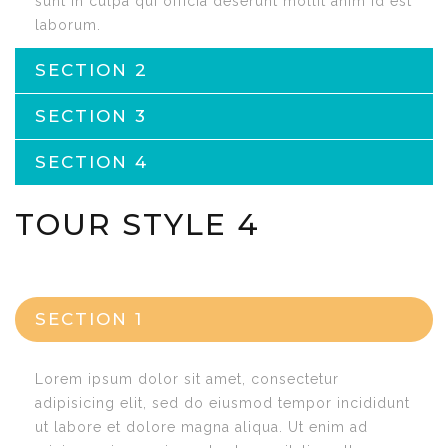
sunt in culpa qui officia deserunt mollit anim id est
laborum.
SECTION 2
SECTION 3
SECTION 4
TOUR STYLE 4
SECTION 1
Lorem ipsum dolor sit amet, consectetur
adipisicing elit, sed do eiusmod tempor incididunt
ut labore et dolore magna aliqua. Ut enim ad