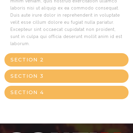
minim veniam, quis nostrud exercitation ullamco
laboris nisi ut aliquip ex ea commodo consequat.
Duis aute irure dolor in reprehenderit in voluptate
velit esse cillum dolore eu fugiat nulla pariatur.
Excepteur sint occaecat cupidatat non proident,
sunt in culpa qui officia deserunt mollit anim id est
laborum.
SECTION 2
SECTION 3
SECTION 4