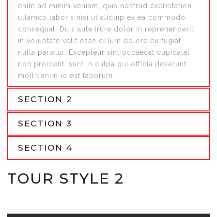
enim ad minim veniam, quis nostrud exercitation
ullamco laboris nisi ut aliquip ex ea commodo
consequat. Duis aute irure dolor in reprehenderit
in voluptate velit esse cillum dolore eu fugiat
nulla pariatur. Excepteur sint occaecat cupidatat
non proident, sunt in culpa qui officia deserunt
mollit anim id est laborum.
SECTION 2
SECTION 3
SECTION 4
TOUR STYLE 2